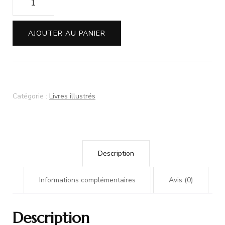
de
Quand
AJOUTER AU PANIER
la
foi
déplace
les
Catégorie :
Livres illustrés
montagnes
Description
Informations complémentaires
Avis (0)
Description