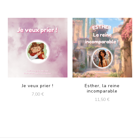
Je veux prier !
Esther, la reine
incomparable
7,00
€
11,50
€