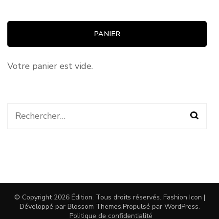
PANIER
Votre panier est vide.
Rechercher :
© Copyright 2026
Édition
. Tous droits réservés.
Fashion Icon |
Développé par
Blossom Themes
.Propulsé par
WordPress
.
Politique de confidentialité