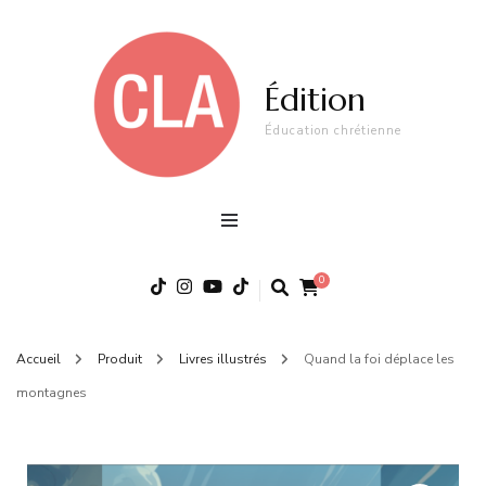
Édition
Éducation chrétienne
0
Accueil
Produit
Livres illustrés
Quand la foi déplace les
montagnes