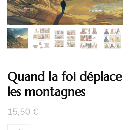
Quand la foi déplace
les montagnes
15,50
€
quantité