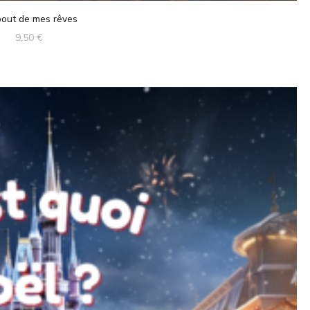
out de mes rêves
9,50
€