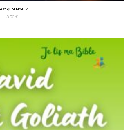
’est quoi Noël ?
8,50
€