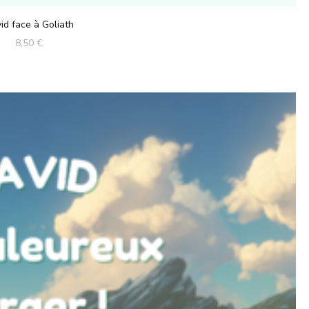
id face à Goliath
8,50
€