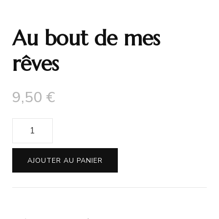
Au bout de mes
rêves
9,50
€
quantité
de
Au
AJOUTER AU PANIER
bout
de
mes
rêves