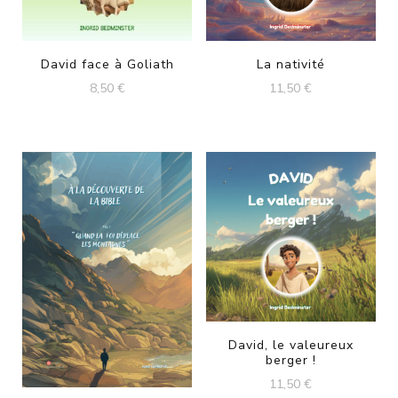
David face à Goliath
La nativité
8,50
€
11,50
€
David, le valeureux
berger !
11,50
€