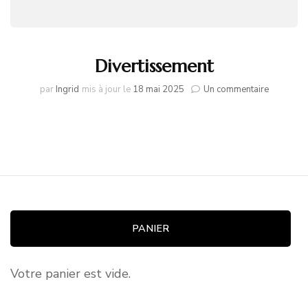
Divertissement
sur
par
Ingrid
mis à jour le
18 mai 2025
Un commentaire
Divertis
PANIER
Votre panier est vide.